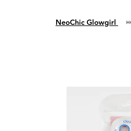
NeoChic Glowgirl
H