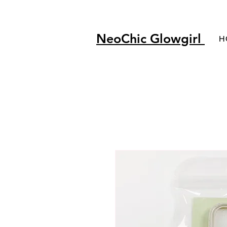
NeoChic Glowgirl
H