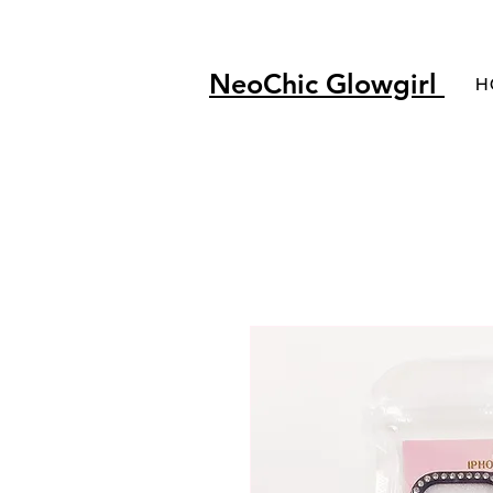
NeoChic Glowgirl
H