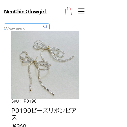
NeoChic Glowgirl
SKU： P0190
P0190ビーズリボンピア
ス
価
￥360