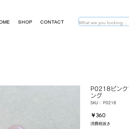
OME
SHOP
CONTACT
P0218ピン
ング
SKU： P0218
価
￥360
格
消費税抜き