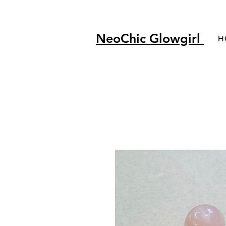
NeoChic Glowgirl
H