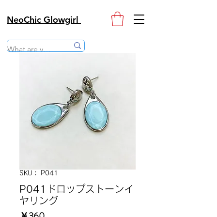
NeoChic Glowgirl
SKU： P041
P041ドロップストーンイ
ヤリング
価
￥360