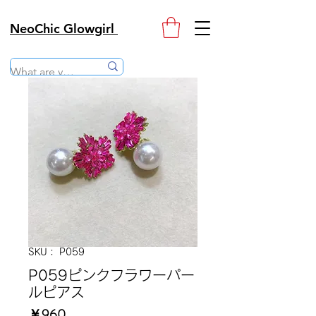
NeoChic Glowgirl
SKU： P059
P059ピンクフラワーパー
ルピアス
価
￥960