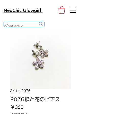
NeoChic Glowgirl
SKU： P076
P076蝶と花のピアス
価
￥360
格